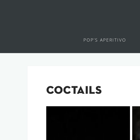
Skip
to
content
POP’S APERITIVO
COCTAILS