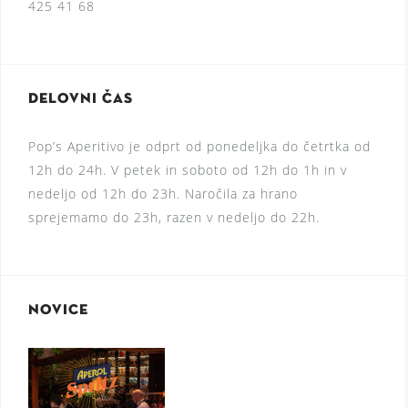
425 41 68
DELOVNI ČAS
Pop’s Aperitivo je odprt od ponedeljka do četrtka od
12h do 24h. V petek in soboto od 12h do 1h in v
nedeljo od 12h do 23h. Naročila za hrano
sprejemamo do 23h, razen v nedeljo do 22h.
NOVICE