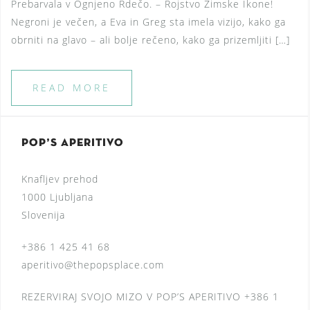
Prebarvala v Ognjeno Rdečo. – Rojstvo Zimske Ikone!
Negroni je večen, a Eva in Greg sta imela vizijo, kako ga
obrniti na glavo – ali bolje rečeno, kako ga prizemljiti […]
READ MORE
POP’S APERITIVO
Knafljev prehod
1000 Ljubljana
Slovenija
+386 1 425 41 68
aperitivo@thepopsplace.com
REZERVIRAJ SVOJO MIZO V POP’S APERITIVO
+386 1