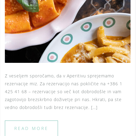
Z veseljem sporočamo, da v Aperitivu sprejemamo
rezervacije miz. Za rezervacijo nas pokličite na +386 1
425 41 68 – rezervacije so več kot dobrodošle in vam
zagotovijo brezskrbno doživetje pri nas. Hkrati, pa ste
vedno dobrodošli tudi brez rezervacije. […]
READ MORE